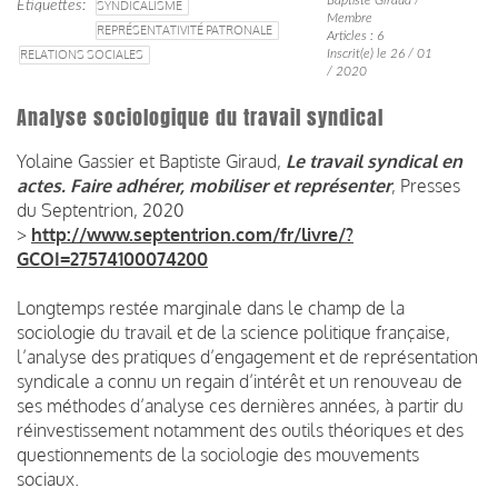
Étiquettes
SYNDICALISME
Membre
REPRÉSENTATIVITÉ PATRONALE
Articles : 6
RELATIONS SOCIALES
Inscrit(e) le 26 / 01
/ 2020
Analyse sociologique du travail syndical
Yolaine Gassier et Baptiste Giraud,
Le travail syndical en
actes. Faire adhérer, mobiliser et représenter
, Presses
du Septentrion, 2020
>
http://www.septentrion.com/fr/livre/?
GCOI=27574100074200
Longtemps restée marginale dans le champ de la
sociologie du travail et de la science politique française,
l’analyse des pratiques d’engagement et de représentation
syndicale a connu un regain d’intérêt et un renouveau de
ses méthodes d’analyse ces dernières années, à partir du
réinvestissement notamment des outils théoriques et des
questionnements de la sociologie des mouvements
sociaux.