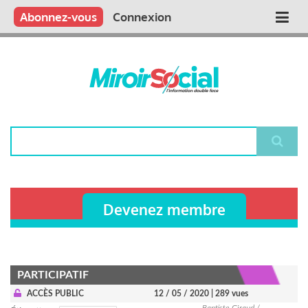
Aller
Qui sommes nous ?
Vous publiez
Nous publions
Contactez-nous
Abonnez-vous
Connexion
Main
au
contenu
navigation
principal
Rechercher
Devenez membre
PARTICIPATIF
ACCÈS PUBLIC
12 / 05 / 2020
| 289 vues
Baptiste Giraud /