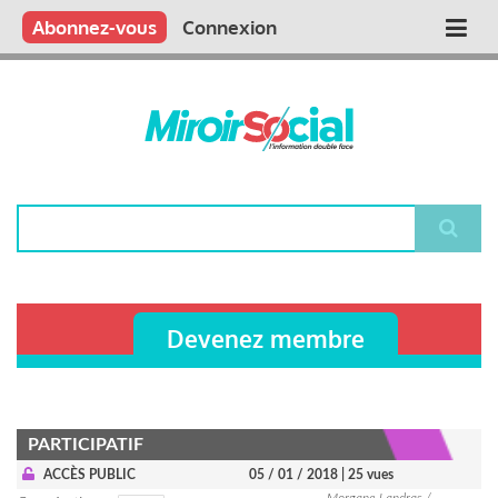
Aller
Qui sommes nous ?
Vous publiez
Nous publions
Contactez-nous
Abonnez-vous
Connexion
Main
au
contenu
navigation
principal
Rechercher
Devenez membre
PARTICIPATIF
ACCÈS PUBLIC
05 / 01 / 2018
| 25 vues
Morgane Landras /