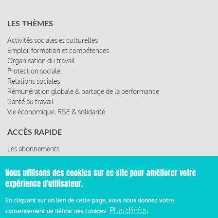
LES THÈMES
Activités sociales et culturelles
Emploi, formation et compétences
Organisation du travail
Protection sociale
Relations sociales
Rémunération globale & partage de la performance
Santé au travail
Vie économique, RSE & solidarité
ACCÈS RAPIDE
Les abonnements
Les rencontres
Les ressources
Nous utilisons des cookies sur ce site pour améliorer votre
expérience d'utilisateur.
En cliquant sur un lien de cette page, vous nous donnez votre
© 2019 Miroir Social - Réalisé par
Cafffeine
Plus d'infos
consentement de définir des cookies.