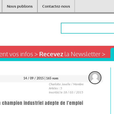
Nous publions
Contactez-nous
Rechercher
nt vos infos >
Recevez
la Newsletter >
14 / 09 / 2015
| 165 vues
Charlotte Javelle / Membre
Articles : 5
Inscrit(e) le 18 / 03 / 2015
n champion industriel adepte de l’emploi