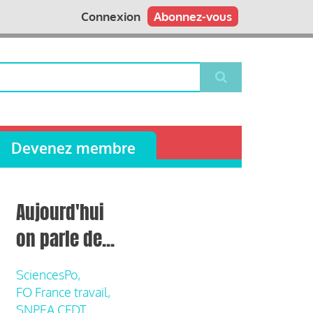
Connexion
Abonnez-vous
Devenez membre
Aujourd'hui
on parle de...
SciencesPo,
FO France travail,
SNPEA CFDT