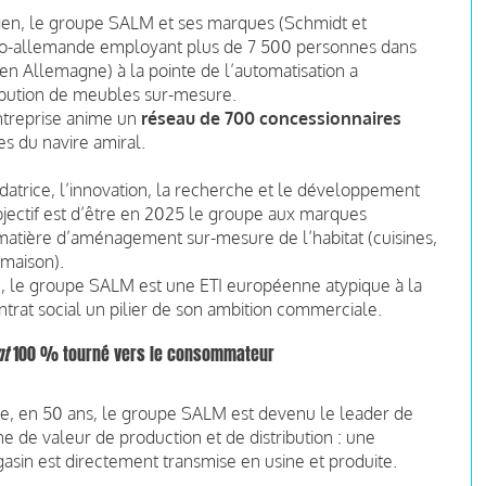
tzgen, le groupe SALM et ses marques (Schmidt et
nco-allemande employant plus de 7 500 personnes dans
 en Allemagne) à la pointe de l’automatisation a
tribution de meubles sur-mesure.
entreprise anime un
réseau de 700 concessionnaires
s du navire amiral.
datrice, l’innovation, la recherche et le développement
objectif est d’être en 2025 le groupe aux marques
tière d’aménagement sur-mesure de l’habitat (cuisines,
 maison).
n, le groupe SALM est une ETI européenne atypique à la
ontrat social un pilier de son ambition commerciale.
t
100 % tourné vers le consommateur
ine, en 50 ans, le groupe SALM est devenu le leader de
e de valeur de production et de distribution : une
n est directement transmise en usine et produite.