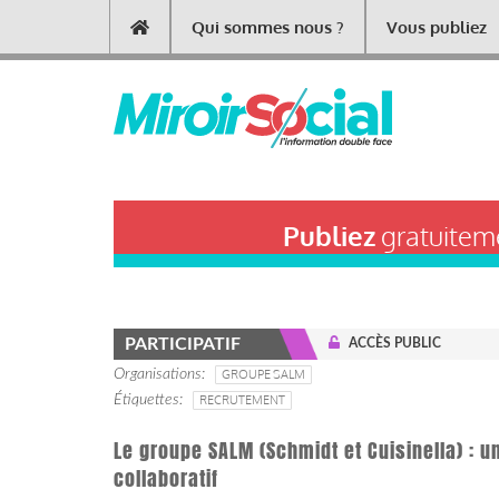
Aller
Qui sommes nous ?
Vous publiez
Main
au
contenu
navigation
principal
Publiez
gratuiteme
PARTICIPATIF
ACCÈS PUBLIC
Organisations
GROUPE SALM
Étiquettes
RECRUTEMENT
Le groupe SALM (Schmidt et Cuisinella) : u
collaboratif