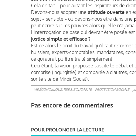
Cela en fait-il pour autant les inspirateurs de droi
Devons-nous adopter une
attitude ouverte
en e
sujet « sensible » ou devons-nous être dans une
peut écrire sur les pauvres alors qu'elle n'a jam
L'interrogation de base qui devrait être posée est
justice simple et efficace ?
Est-ce alors le droit du travail qu'il faut réformer
huissiers, experts-comptables, mandataires, conse
ce qui aurait pu être traité simplement.
Ceci étant, la vision proposée suscite le débat et do
comprise (ingurgitée) et comparée à d'autres, 
sur le site de Miroir Social).
VIE ÉCONOMIQUE, RSE & SOLIDARITÉ
PROTECTION SOCIALE
pa
Pas encore de commentaires
POUR PROLONGER LA LECTURE