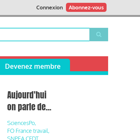
Connexion
Abonnez-vous
Devenez membre
Aujourd'hui
on parle de...
SciencesPo,
FO France travail,
SNPEA CFDT