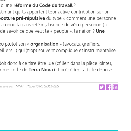
t d'une
réforme du Code du travail
?
stimant qu'ils apportent leur active contribution sur un
posture pré-répulsive
du type « comment une personne
ais connu la pauvreté » (absence de vécu personnel) ?
 de savoir ce que veut le « peuple », la nation ?
Une
 ou plutôt son «
organisation
» (avocats, greffiers,
illers...) qui (trop) souvent complique et instrumentalise
it donc à ce titre être lue (cf lien dans la pièce jointe),
comme celle de
Terra Nova
(cf
précédent article
déposé
rrainé par
MNH
RELATIONS SOCIALES