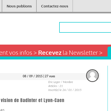
Nous publions
Contactez-nous
Rechercher
nt vos infos >
Recevez
la Newsletter >
08 / 09 / 2015
| 27 vues
Eric Leger / Membre
Articles : 21
Inscrit(e) le 26 / 01 / 2015
 la vision de Badinter et Lyon-Caen
les.