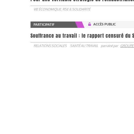
VIE ÉCONOMIQUE, RSE & SOLIDARITÉ
ACCÈS PUBLIC
PARTICIPATIF
Souffrance au travail : le rapport censuré du 
RELATIONS SOCIALES
SANTÉ AU TRAVAIL
parrainé par
GROUPE