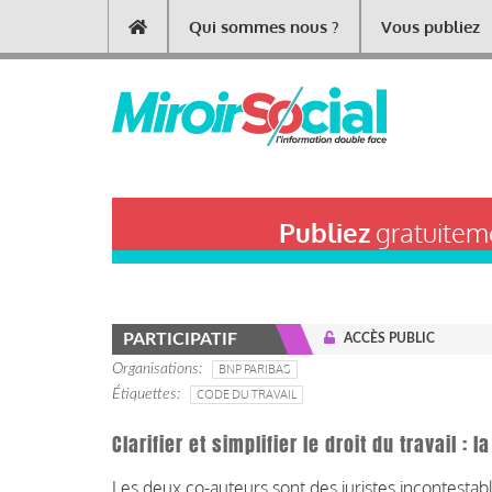
Aller
Qui sommes nous ?
Vous publiez
Main
au
contenu
navigation
principal
Publiez
gratuiteme
PARTICIPATIF
ACCÈS PUBLIC
Organisations
BNP PARIBAS
Étiquettes
CODE DU TRAVAIL
Clarifier et simplifier le droit du travail :
Les deux co-auteurs sont des juristes incontestab