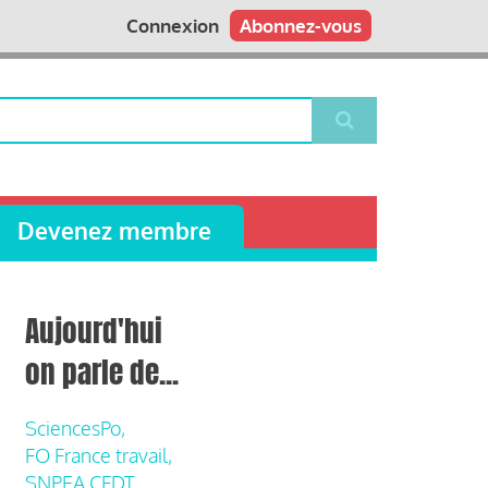
Connexion
Abonnez-vous
Devenez membre
Aujourd'hui
on parle de...
SciencesPo,
FO France travail,
SNPEA CFDT