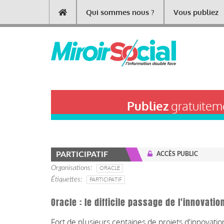
Aller
Qui sommes nous ?
Vous publiez
Main
au
contenu
navigation
principal
Publiez
gratuiteme
PARTICIPATIF
ACCÈS PUBLIC
Organisations
ORACLE
Étiquettes
PARTICIPATIF
Oracle : le difficile passage de l'innovatio
Fort de plusieurs centaines de projets d'innovatio