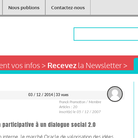
Nous publions
Contactez-nous
Rechercher
nt vos infos >
Recevez
la Newsletter >
03 / 12 / 2014
| 33 vues
Franck Pramotton / Membre
Articles : 20
Inscrit(e) le 05 / 12 / 2007
n participative à un dialogue social 2.0
n interne, le marché Oracle de valorisation des idées,