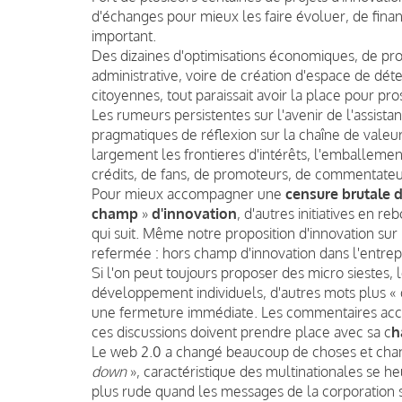
d'échanges pour mieux les faire évoluer, de fi
important.
Des dizaines d'optimisations économiques, de pro
administrative, voire de création d'espace de déte
citoyennes, tout paraissait avoir la place pour pros
Les rumeurs persistentes sur l'avenir de l'assistan
pragmatiques de réflexion sur la chaîne de valeur 
largement les frontieres d'intérêts, l'emballement
crédits, de fans, de promoteurs, de commentateur
Pour mieux accompagner une
censure brutale 
champ
»
d'innovation
, d'autres initiatives en 
qui suit. Même notre proposition d'innovation s
refermée : hors champ d'innovation dans l'entrep
Si l'on peut toujours proposer des micro siestes,
développement individuels, d'autres mots plus «
une fermeture immédiate. Les commentaires acc
ces discussions doivent prendre place avec sa c
h
Le web 2.0 a changé beaucoup de choses et cha
down
», caractéristique des multinationales se h
plus rude quand les messages de la corporation so