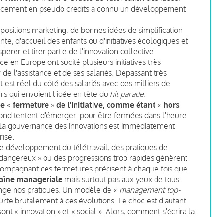
nancement en pseudo credits a connu un développement
positions marketing, de bonnes idées de simplification
nte, d'accueil des enfants ou d'initiatives écologiques et
perer et tirer partie de l'innovation collective.
ce en Europe ont sucité plusieurs initiatives très
de l'assistance et de ses salariés. Dépassant très
 est réel du côté des salariés avec des milliers de
s qui envoient l'idée en tête du
hit parade
.
de
«
fermeture
»
de l'initiative, comme étant
«
hors
rebond tentent d'émerger, pour être fermées dans l'heure
ur la gouvernance des innovations est immédiatement
rise.
 le développement du télétravail, des pratiques de
 dangereux » ou des progressions trop rapides génèrent
ompagnant ces fermetures précisent à chaque fois que
aîne manageriale
mais surtout pas aux yeux de tous.
nge nos pratiques. Un modèle de «
management top-
eurte brutalement à ces évolutions. Le choc est d'autant
nt « innovation » et « social ». Alors, comment s'écrira la