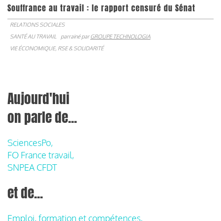
Souffrance au travail : le rapport censuré du Sénat
RELATIONS SOCIALES
SANTÉ AU TRAVAIL
parrainé par
GROUPE TECHNOLOGIA
VIE ÉCONOMIQUE, RSE & SOLIDARITÉ
Aujourd'hui
on parle de...
SciencesPo,
FO France travail,
SNPEA CFDT
et de...
Emploi, formation et compétences,