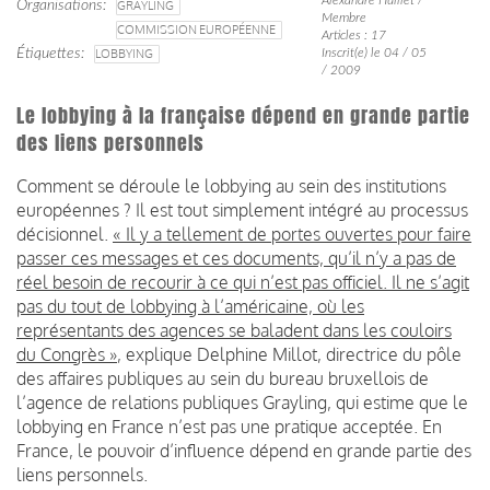
Organisations
GRAYLING
Membre
COMMISSION EUROPÉENNE
Articles : 17
Étiquettes
LOBBYING
Inscrit(e) le 04 / 05
/ 2009
Le lobbying à la française dépend en grande partie
des liens personnels
Comment se déroule le lobbying au sein des institutions
européennes ? Il est tout simplement intégré au processus
décisionnel.
« Il y a tellement de portes ouvertes pour faire
passer ces messages et ces documents, qu’il n’y a pas de
réel besoin de recourir à ce qui n’est pas officiel. Il ne s’agit
pas du tout de lobbying à l’américaine, où les
représentants des agences se baladent dans les couloirs
du Congrès »
, explique Delphine Millot, directrice du pôle
des affaires publiques au sein du bureau bruxellois de
l’agence de relations publiques Grayling, qui estime que le
lobbying en France n’est pas une pratique acceptée. En
France, le pouvoir d’influence dépend en grande partie des
liens personnels.