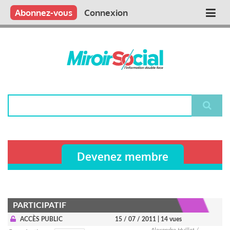
Aller
Qui sommes nous ?
Vous publiez
Nous publions
Contactez-nous
Abonnez-vous
Connexion
Main
au
contenu
navigation
principal
Rechercher
Devenez membre
PARTICIPATIF
ACCÈS PUBLIC
15 / 07 / 2011
| 14 vues
Alexandre Huillet /