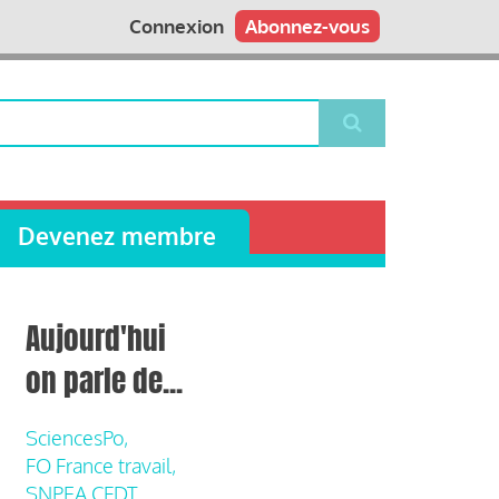
Connexion
Abonnez-vous
Devenez membre
Aujourd'hui
on parle de...
SciencesPo,
FO France travail,
SNPEA CFDT