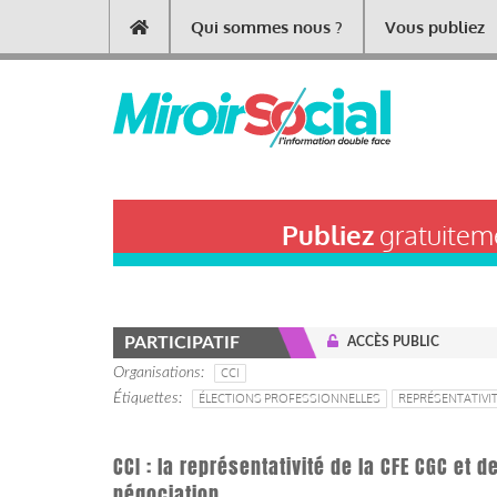
Aller
Qui sommes nous ?
Vous publiez
Main
au
contenu
navigation
principal
Publiez
gratuiteme
PARTICIPATIF
ACCÈS PUBLIC
Organisations
CCI
Étiquettes
ÉLECTIONS PROFESSIONNELLES
REPRÉSENTATIVI
CCI : la représentativité de la CFE CGC et d
négociation