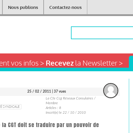
Nous publions
Contactez-nous
Rechercher
nt vos infos >
Recevez
la Newsletter >
25 / 02 / 2011
| 37 vues
La Cfe Ccg Réseaux Consulaires /
Membre
TÉ SYNDICALE
Articles : 8
Inscrit(e) le 22 / 10 / 2010
e la CGT doit se traduire par un pouvoir de