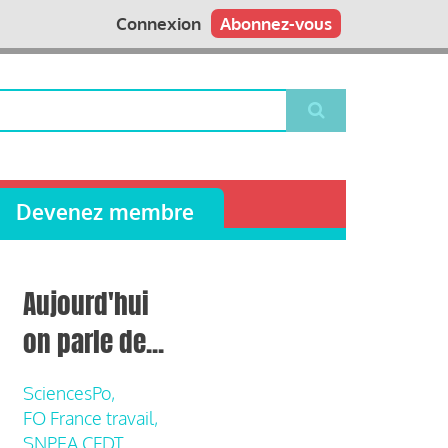
Connexion
Abonnez-vous
Devenez membre
Aujourd'hui
on parle de...
SciencesPo,
FO France travail,
SNPEA CFDT