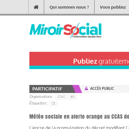
Aller
Qui sommes nous ?
Vous publiez
Main
au
contenu
navigation
principal
Publiez
gratuiteme
PARTICIPATIF
ACCÈS PUBLIC
Organisations
CCAS
IEG
Étiquettes
CE
Météo sociale en alerte orange au CCAS de
L’encre de la promulgation du décret modifiant l’ar