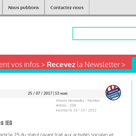
Nous publions
Contactez-nous
Rechercher
nt vos infos >
Recevez
la Newsletter >
25 / 07 / 2017
| 53 vues
Vincent Hernandez / Membre
Articles : 108
Inscrit(e) le 16 / 10 / 2012
s IEG
ticle 25 du statut (ayant trait aux activités sociales et