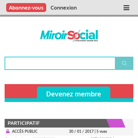
Aller
Qui sommes nous ?
Vous publiez
Nous publions
Contactez-nous
Abonnez-vous
Connexion
Main
au
contenu
navigation
principal
Rechercher
Devenez membre
PARTICIPATIF
ACCÈS PUBLIC
30 / 01 / 2017
| 5 vues
Jacky Lesueur /