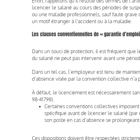
Enfin, rappelons qu’il résulte des termes de l’ar
licencier le salarié au cours des périodes de susp
ou une maladie professionnels, sauf faute grave d
un motif étranger à l'accident ou à la maladie.
Les clauses conventionnelles de « garantie d’emploi
Dans un souci de protection, il est fréquent que 
du salarié ne peut pas intervenir avant une péri
Dans un tel cas, l’employeur est tenu de maintenir
d’absence visée par la convention collective n’a 
À défaut, le licenciement est nécessairement sans 
98-41798).
Certaines conventions collectives imposent
spécifique avant de licencier le salarié (p
son poste en cas d’absence se prolongeant
Ces dispositions doivent être respectées stricte