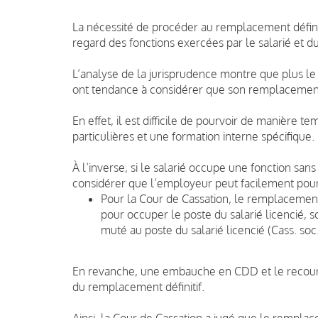
La nécessité de procéder au remplacement définit
regard des fonctions exercées par le salarié et du 
L’analyse de la jurisprudence montre que plus le 
ont tendance à considérer que son remplacement 
En effet, il est difficile de pourvoir de manière
particulières et une formation interne spécifique.
À l’inverse, si le salarié occupe une fonction sans
considérer que l’employeur peut facilement pour
Pour la Cour de Cassation, le remplacement 
pour occuper le poste du salarié licencié, so
muté au poste du salarié licencié (Cass. soc
En revanche, une embauche en CDD et le recours 
du remplacement définitif.
Ainsi, la Cour de Cassation a jugé que le remplacem