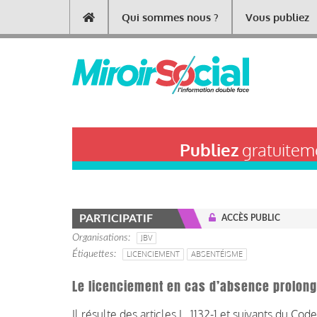
Aller
Qui sommes nous ?
Vous publiez
Main
au
contenu
navigation
principal
Publiez
gratuiteme
PARTICIPATIF
ACCÈS PUBLIC
Organisations
JBV
Étiquettes
LICENCIEMENT
ABSENTÉISME
Le licenciement en cas d’absence prolon
Il résulte des articles L. 1132-1 et suivants du Cod