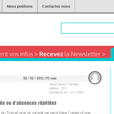
Nous publions
Contactez-nous
Rechercher
nt vos infos >
Recevez
la Newsletter >
02 / 02 / 2011
| 91 vues
Xavier Berjot / Membre
Articles : 215
Inscrit(e) le 04 / 12 / 2009
gée ou d’absences répétées
e du Travail que le salarié ne peut faire l’objet d’une