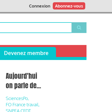
Connexion
Abonnez-vous
Devenez membre
Aujourd'hui
on parle de...
SciencesPo,
FO France travail,
SNPEA CFDT