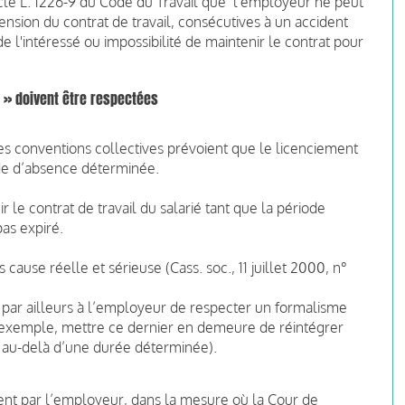
ticle L. 1226-9 du Code du Travail que l'employeur ne peut
ension du contrat de travail, consécutives à un accident
e l'intéressé ou impossibilité de maintenir le contrat pour
 » doivent être respectées
les conventions collectives prévoient que le licenciement
ode d’absence déterminée.
 le contrat de travail du salarié tant que la période
pas expiré.
cause réelle et sérieuse (Cass. soc., 11 juillet 2000, n°
 par ailleurs à l’employeur de respecter un formalisme
ar exemple, mettre ce dernier en demeure de réintégrer
 au-delà d’une durée déterminée).
ment par l’employeur, dans la mesure où la Cour de