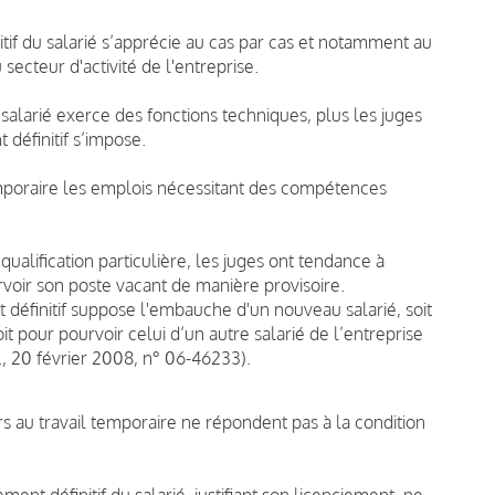
if du salarié s’apprécie au cas par cas et notamment au
secteur d'activité de l'entreprise.
salarié exerce des fonctions techniques, plus les juges
définitif s’impose.
 temporaire les emplois nécessitant des compétences
 qualification particulière, les juges ont tendance à
voir son poste vacant de manière provisoire.
définitif suppose l'embauche d'un nouveau salarié, soit
it pour pourvoir celui d’un autre salarié de l’entreprise
., 20 février 2008, n° 06-46233).
au travail temporaire ne répondent pas à la condition
ent définitif du salarié, justifiant son licenciement, ne