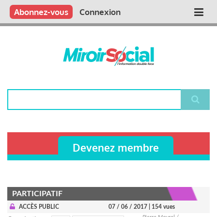
Aller
Qui sommes nous ?
Vous publiez
Nous publions
Contactez-nous
Abonnez-vous
Connexion
Main
au
contenu
navigation
principal
Rechercher
Devenez membre
PARTICIPATIF
ACCÈS PUBLIC
07 / 06 / 2017
| 154 vues
Pierre Maurel /