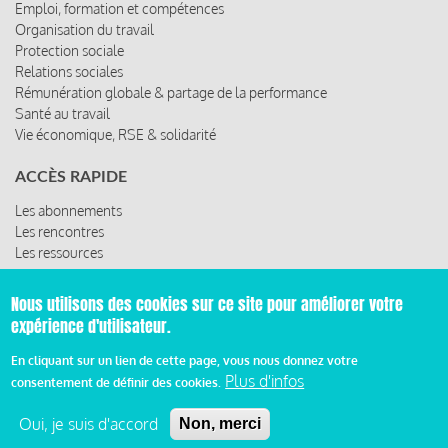
LES THÈMES
Activités sociales et culturelles
Emploi, formation et compétences
Organisation du travail
Protection sociale
Relations sociales
Rémunération globale & partage de la performance
Santé au travail
Vie économique, RSE & solidarité
ACCÈS RAPIDE
Nous utilisons des cookies sur ce site pour améliorer votre
Les abonnements
expérience d'utilisateur.
Les rencontres
Les ressources
En cliquant sur un lien de cette page, vous nous donnez votre
Plus d'infos
consentement de définir des cookies.
Oui, je suis d'accord
Non, merci
© 2019 Miroir Social - Réalisé par
Cafffeine