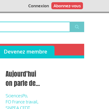
Connexion
Abonnez-vous
Devenez membre
Aujourd'hui
on parle de...
SciencesPo,
FO France travail,
SNPEA CFDT