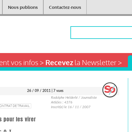
Nous publions
Contactez-nous
Rechercher
nt vos infos >
Recevez
la Newsletter >
26 / 09 / 2011
| 7 vues
Rodolphe Helderlé / Journaliste
Articles : 4376
ONTRAT DE TRAVAIL
Inscrit(e) le 16 / 11 / 2007
s pour les virer