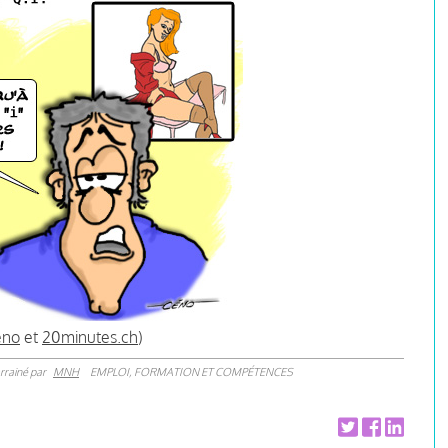
éno
et
20minutes.ch
)
rrainé par
MNH
EMPLOI, FORMATION ET COMPÉTENCES