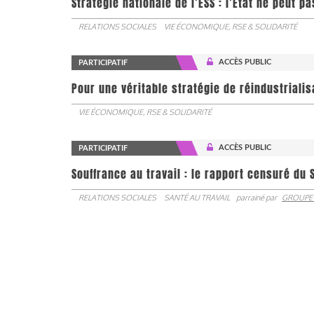
Stratégie nationale de l’ESS : l’État ne peut 
RELATIONS SOCIALES
VIE ÉCONOMIQUE, RSE & SOLIDARITÉ
ACCÈS PUBLIC
PARTICIPATIF
Pour une véritable stratégie de réindustrialis
VIE ÉCONOMIQUE, RSE & SOLIDARITÉ
ACCÈS PUBLIC
PARTICIPATIF
Souffrance au travail : le rapport censuré du 
RELATIONS SOCIALES
SANTÉ AU TRAVAIL
parrainé par
GROUPE