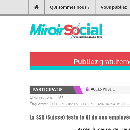
Aller
Qui sommes nous ?
Vous publiez
Main
au
contenu
navigation
principal
Publiez
gratuiteme
PARTICIPATIF
ACCÈS PUBLIC
Organisations
AFP
Étiquettes
HEURES SUPPLÉMENTAIRES
ANNUALISATION
C
La SSR (Suisse) teste le QI de ses employé