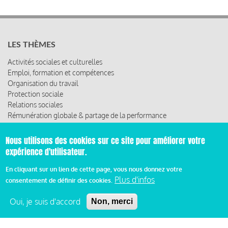
LES THÈMES
Activités sociales et culturelles
Emploi, formation et compétences
Organisation du travail
Protection sociale
Relations sociales
Rémunération globale & partage de la performance
Santé au travail
Vie économique, RSE & solidarité
Nous utilisons des cookies sur ce site pour améliorer votre
expérience d'utilisateur.
ACCÈS RAPIDE
En cliquant sur un lien de cette page, vous nous donnez votre
Les abonnements
Plus d'infos
consentement de définir des cookies.
Les rencontres
Les ressources
Oui, je suis d'accord
Non, merci