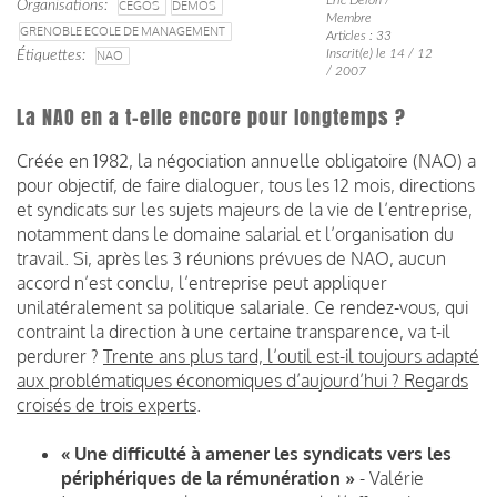
Organisations
CEGOS
DEMOS
Membre
GRENOBLE ECOLE DE MANAGEMENT
Articles : 33
Inscrit(e) le 14 / 12
Étiquettes
NAO
/ 2007
La NAO en a t-elle encore pour longtemps ?
Créée en 1982, la négociation annuelle obligatoire (NAO) a
pour objectif, de faire dialoguer, tous les 12 mois, directions
et syndicats sur les sujets majeurs de la vie de l’entreprise,
notamment dans le domaine salarial et l’organisation du
travail. Si, après les 3 réunions prévues de NAO, aucun
accord n’est conclu, l’entreprise peut appliquer
unilatéralement sa politique salariale. Ce rendez-vous, qui
contraint la direction à une certaine transparence, va t-il
perdurer ?
Trente ans plus tard, l’outil est-il toujours adapté
aux problématiques économiques d’aujourd’hui ? Regards
croisés de trois experts
.
« Une difficulté à amener les syndicats vers les
périphériques de la rémunération »
- Valérie