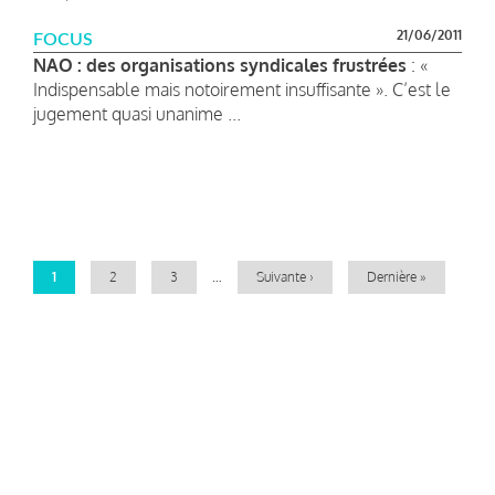
21/06/2011
FOCUS
NAO : des organisations syndicales frustrées
: «
Indispensable mais notoirement insuffisante ». C’est le
jugement quasi unanime ...
Pagination
Page
1
Page
2
Page
3
…
Page
Suivante ›
Dernière
Dernière »
courante
suivante
page