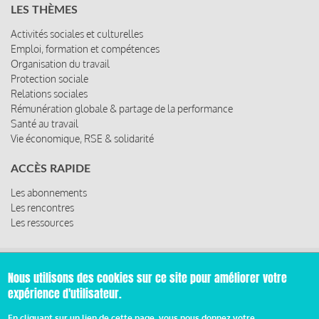
LES THÈMES
Activités sociales et culturelles
Emploi, formation et compétences
Organisation du travail
Protection sociale
Relations sociales
Rémunération globale & partage de la performance
Santé au travail
Vie économique, RSE & solidarité
ACCÈS RAPIDE
Les abonnements
Les rencontres
Les ressources
Nous utilisons des cookies sur ce site pour améliorer votre
© 2019 Miroir Social - Réalisé par
Cafffeine
expérience d'utilisateur.
Mentions légales et condition générale d’utilisation et
En cliquant sur un lien de cette page, vous nous donnez votre