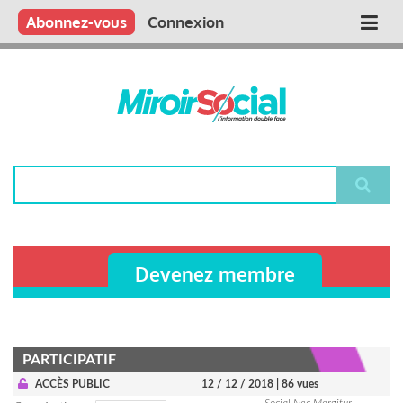
Aller
Qui sommes nous ?
Vous publiez
Nous publions
Contactez-nous
Abonnez-vous
Connexion
Main
au
contenu
navigation
principal
Rechercher
Devenez membre
PARTICIPATIF
ACCÈS PUBLIC
12 / 12 / 2018
| 86 vues
Social Nec Mergitur