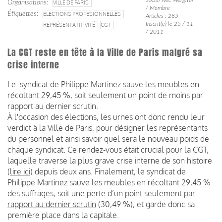
Organisations
VILLE DE PARIS
/ Membre
Étiquettes
ELECTIONS PROFESIONNELLES
Articles : 285
Inscrit(e) le 25 / 11
REPRÉSENTATITIVITÉ
CGT
/ 2011
La CGT reste en tête à la Ville de Paris malgré sa
crise interne
Le syndicat de Philippe Martinez sauve les meubles en
récoltant 29,45 %, soit seulement un point de moins par
rapport au dernier scrutin.
À l'occasion des élections, les urnes ont donc rendu leur
verdict à la Ville de Paris, pour désigner les représentants
du personnel et ainsi savoir quel sera le nouveau poids de
chaque syndicat. Ce rendez-vous était crucial pour la CGT,
laquelle traverse la plus grave crise interne de son histoire
(
lire ici
) depuis deux ans. Finalement, le syndicat de
Philippe Martinez sauve les meubles en récoltant 29,45 %
des suffrages, soit une perte d’un point seulement
par
rapport au dernier scrutin
(30,49 %), et garde donc sa
première place dans la capitale.