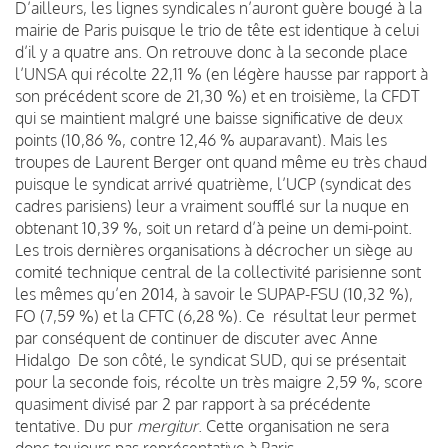
D’ailleurs, les lignes syndicales n’auront guère bougé à la
mairie de Paris puisque le trio de tête est identique à celui
d’il y a quatre ans. On retrouve donc à la seconde place
l’UNSA qui récolte 22,11 % (en légère hausse par rapport à
son précédent score de 21,30 %) et en troisième, la CFDT
qui se maintient malgré une baisse significative de deux
points (10,86 %, contre 12,46 % auparavant). Mais les
troupes de Laurent Berger ont quand même eu très chaud
puisque le syndicat arrivé quatrième, l’UCP (syndicat des
cadres parisiens) leur a vraiment soufflé sur la nuque en
obtenant 10,39 %, soit un retard d’à peine un demi-point.
Les trois dernières organisations à décrocher un siège au
comité technique central de la collectivité parisienne sont
les mêmes qu’en 2014, à savoir le SUPAP-FSU (10,32 %),
FO (7,59 %) et la CFTC (6,28 %). Ce résultat leur permet
par conséquent de continuer de discuter avec Anne
Hidalgo De son côté, le syndicat SUD, qui se présentait
pour la seconde fois, récolte un très maigre 2,59 %, score
quasiment divisé par 2 par rapport à sa précédente
tentative. Du pur
mergitur
. Cette organisation ne sera
donc toujours pas représentative à Paris.