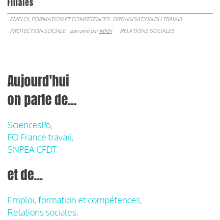
Filiales
EMPLOI, FORMATION ET COMPÉTENCES
ORGANISATION DU TRAVAIL
PROTECTION SOCIALE
parrainé par
MNH
RELATIONS SOCIALES
Aujourd'hui
on parle de...
SciencesPo,
FO France travail,
SNPEA CFDT
et de...
Emploi, formation et compétences,
Relations sociales,