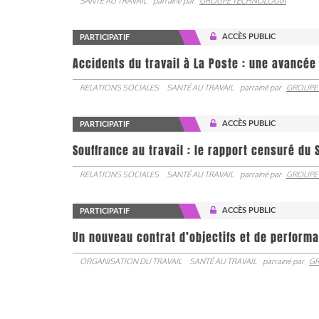
SANTÉ AU TRAVAIL
parrainé par
GROUPE TECHNOLOGIA
ACCÈS PUBLIC
PARTICIPATIF
Accidents du travail à La Poste : une avancé
RELATIONS SOCIALES
SANTÉ AU TRAVAIL
parrainé par
GROUPE
ACCÈS PUBLIC
PARTICIPATIF
Souffrance au travail : le rapport censuré du 
RELATIONS SOCIALES
SANTÉ AU TRAVAIL
parrainé par
GROUPE
ACCÈS PUBLIC
PARTICIPATIF
Un nouveau contrat d’objectifs et de performa
ORGANISATION DU TRAVAIL
SANTÉ AU TRAVAIL
parrainé par
GR