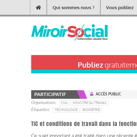
Aller
Qui sommes nous ?
Vous publiez
Main
au
contenu
navigation
principal
Publiez
gratuiteme
PARTICIPATIF
ACCÈS PUBLIC
Organisations
CNIL
MINISTRE DU TRAVAIL
Étiquettes
TECHNOLOGIE
BIOMÉTRIE
TIC et conditions de travail dans la foncti
Ce sujet important a été traité dans une récente