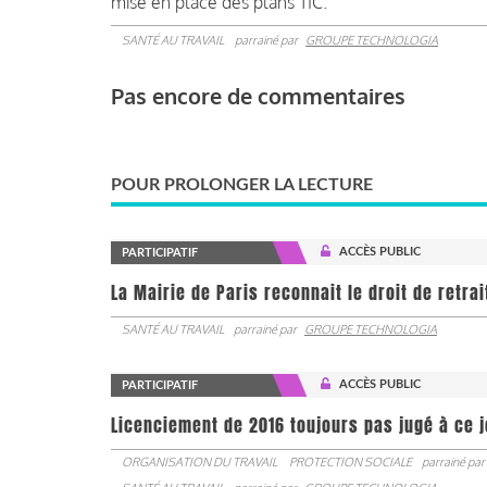
mise en place des plans TIC.
SANTÉ AU TRAVAIL
parrainé par
GROUPE TECHNOLOGIA
Pas encore de commentaires
POUR PROLONGER LA LECTURE
ACCÈS PUBLIC
PARTICIPATIF
La Mairie de Paris reconnait le droit de retra
SANTÉ AU TRAVAIL
parrainé par
GROUPE TECHNOLOGIA
ACCÈS PUBLIC
PARTICIPATIF
Licenciement de 2016 toujours pas jugé à ce 
ORGANISATION DU TRAVAIL
PROTECTION SOCIALE
parrainé par