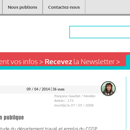
Nous publions
Contactez-nous
Rechercher
nt vos infos >
Recevez
la Newsletter >
09 / 04 / 2014
| 36 vues
Françoise Gauchet / Membre
Articles : 173
Inscrit(e) le 07 / 05 / 2008
on publique
 étude du département travail et emploi du CGSP