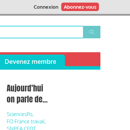
Connexion
Abonnez-vous
Devenez membre
Aujourd'hui
on parle de...
SciencesPo,
FO France travail,
SNPEA CFDT