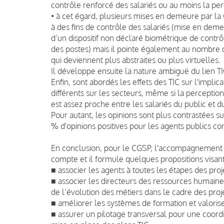
contrôle renforcé des salariés ou au moins la per
• à cet égard, plusieurs mises en demeure par la 
à des fins de contrôle des salariés (mise en deme
d’un dispositif non déclaré biométrique de contrôl
des postes) mais il pointe également au nombre de
qui deviennent plus abstraites ou plus virtuelles.
Il développe ensuite la nature ambiguë du lien TIC
Enfin, sont abordés les effets des TIC sur l'impli
différents sur les secteurs, même si la perceptio
est assez proche entre les salariés du public et du
Pour autant, les opinions sont plus contrastées su
% d'opinions positives pour les agents publics con
En conclusion, pour le CGSP, l'accompagnement 
compte et il formule quelques propositions visant
■ associer les agents à toutes les étapes des proj
■ associer les directeurs des ressources humaines
de l’évolution des métiers dans le cadre des pro
■ améliorer les systèmes de formation et valori
■ assurer un pilotage transversal pour une coordi