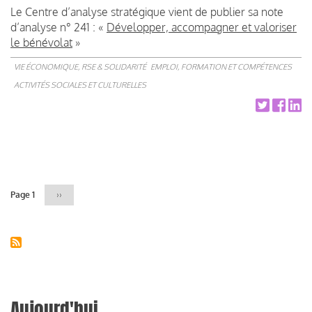
Le Centre d’analyse stratégique vient de publier sa note
d’analyse n° 241 : «
Développer, accompagner et valoriser
le bénévolat
»
VIE ÉCONOMIQUE, RSE & SOLIDARITÉ
EMPLOI, FORMATION ET COMPÉTENCES
ACTIVITÉS SOCIALES ET CULTURELLES
Pagination
Page 1
Page
››
suivante
Aujourd'hui