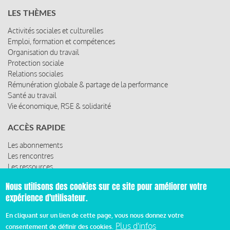
LES THÈMES
Activités sociales et culturelles
Emploi, formation et compétences
Organisation du travail
Protection sociale
Relations sociales
Rémunération globale & partage de la performance
Santé au travail
Vie économique, RSE & solidarité
ACCÈS RAPIDE
Les abonnements
Les rencontres
Les ressources
Nous utilisons des cookies sur ce site pour améliorer votre
expérience d'utilisateur.
© 2019 Miroir Social - Réalisé par
Cafffeine
En cliquant sur un lien de cette page, vous nous donnez votre
Plus d'infos
consentement de définir des cookies.