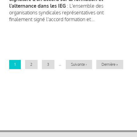
l'alternance dans les IEG
: L'ensemble des
organisations syndicales représentatives ont
finalement signé l'accord formation et...
Pagination
Page
1
Page
2
Page
3
…
Page
Suivante ›
Dernière
Dernière »
courante
suivante
page