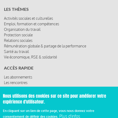
LES THÈMES
Activités sociales et culturelles
Emploi, formation et compétences
Organisation du travail
Protection sociale
Relations sociales
Rémunération globale & partage de la performance
Santé au travail
Vie économique, RSE & solidarité
ACCÈS RAPIDE
Les abonnements
Les rencontres
Les ressources
Nous utilisons des cookies sur ce site pour améliorer votre
expérience d'utilisateur.
© 2019 Miroir Social - Réalisé par
Cafffeine
En cliquant sur un lien de cette page, vous nous donnez votre
Plus d'infos
consentement de définir des cookies.