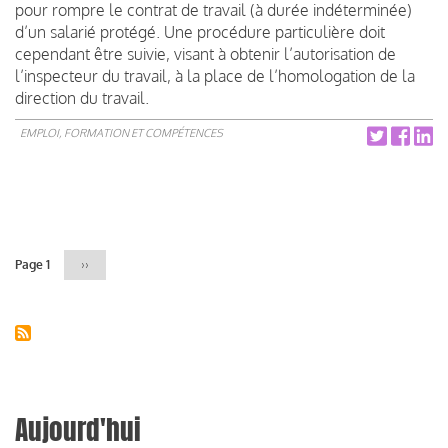
pour rompre le contrat de travail (à durée indéterminée)
d’un salarié protégé. Une procédure particulière doit
cependant être suivie, visant à obtenir l’autorisation de
l’inspecteur du travail, à la place de l’homologation de la
direction du travail.
EMPLOI, FORMATION ET COMPÉTENCES
Pagination
Page 1
Page
››
suivante
Aujourd'hui