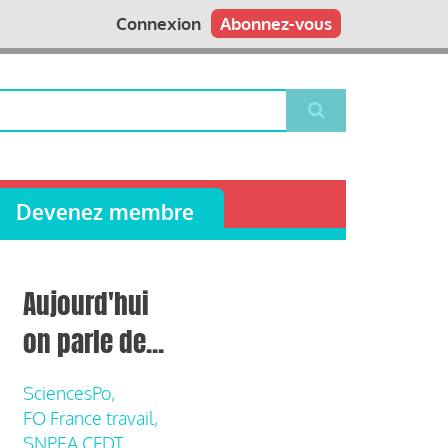
Connexion
Abonnez-vous
Devenez membre
Aujourd'hui
on parle de...
SciencesPo,
FO France travail,
SNPEA CFDT