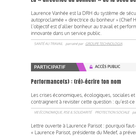
Laurence Vanhée est la DRH du système de sécurit
autoproclamée « directrice du bonheur » (Chief Ha
l’objectif est d’allier bonheur au travail et perfo
innovante dans un service public.
SANTÉ AU TRAVAIL
parrainé par
GROUPE TECHNOLOGIA
PARTICIPATIF
ACCÈS PUBLIC
Performance(s) : (ré)-écrire ton nom
Les crises économiques, écologiques, sociales et p
contraignent à revisiter cette question : qu’est-c
VIE ÉCONOMIQUE, RSE & SOLIDARITÉ
PROTECTION SOCIALE
pa
Lettre ouverte à Laurence Parisot : pourquoi faut-
« Laurence Parisot, présidente du Medef, a préve