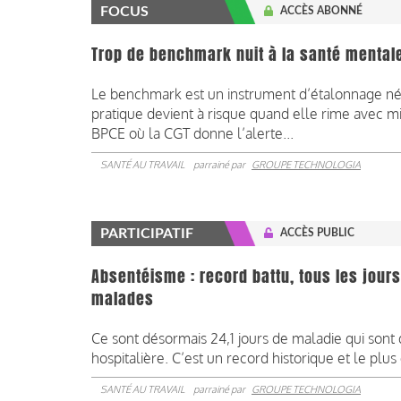
FOCUS
ACCÈS ABONNÉ
Trop de benchmark nuit à la santé mental
Le benchmark est un instrument d’étalonnage né
pratique devient à risque quand elle rime avec m
BPCE où la CGT donne l’alerte...
SANTÉ AU TRAVAIL
parrainé par
GROUPE TECHNOLOGIA
PARTICIPATIF
ACCÈS PUBLIC
Absentéisme : record battu, tous les jour
malades
Ce sont désormais 24,1 jours de maladie qui sont
hospitalière. C’est un record historique et le plu
SANTÉ AU TRAVAIL
parrainé par
GROUPE TECHNOLOGIA