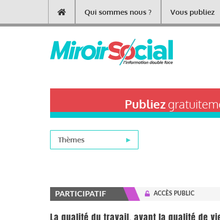
Aller
Qui sommes nous ?
Vous publiez
Main
au
contenu
navigation
principal
Publiez
gratuiteme
Thèmes
PARTICIPATIF
ACCÈS PUBLIC
La qualité du travail, avant la qualité de vi