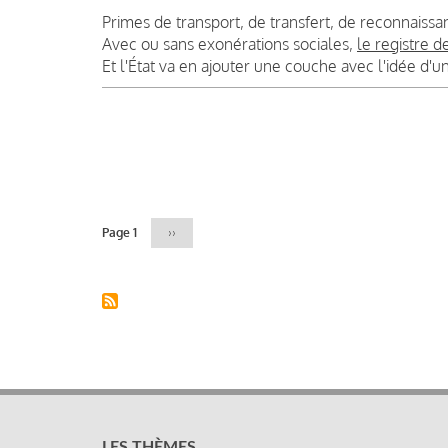
Primes de transport, de transfert, de reconnaissan
Avec ou sans exonérations sociales,
le registre d
Et l'État va en ajouter une couche avec l'idée d'u
Pagination
Page 1
Page
››
suivante
LES THÈMES