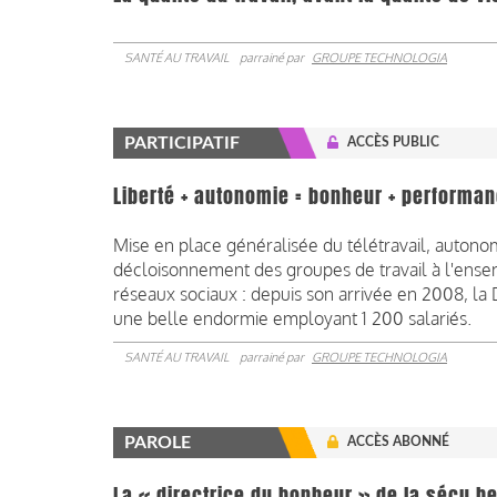
SANTÉ AU TRAVAIL
parrainé par
GROUPE TECHNOLOGIA
PARTICIPATIF
ACCÈS PUBLIC
Liberté + autonomie = bonheur + performa
Mise en place généralisée du télétravail, autono
décloisonnement des groupes de travail à l'ense
réseaux sociaux : depuis son arrivée en 2008, la
une belle endormie employant 1 200 salariés.
SANTÉ AU TRAVAIL
parrainé par
GROUPE TECHNOLOGIA
PAROLE
ACCÈS ABONNÉ
La « directrice du bonheur » de la sécu be