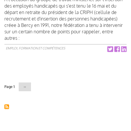
des employés handicapés qui s'est tenu le 16 mai et du
départ en retraite du président de la CRIPH (cellule de
recrutement et d'insertion des personnes handicapées)
créee à Bercy en 1991, notre fédération a tenu à intervenir
sur un certain nombre de points pour rappeler, entre
autres :
EMPLOI, FORMATION ET COMPÉTENCES
Pagination
Page 1
Page
››
suivante