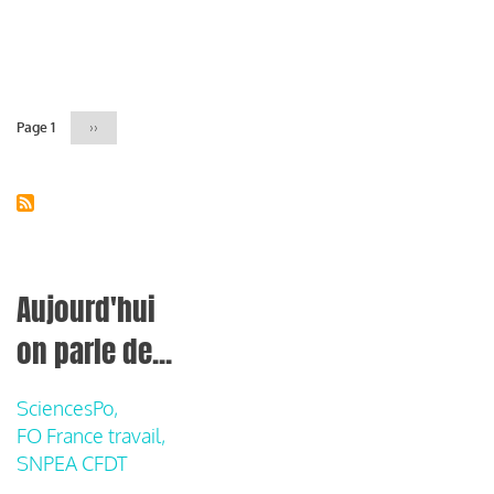
Pagination
Page 1
Page
››
suivante
Aujourd'hui
on parle de...
SciencesPo,
FO France travail,
SNPEA CFDT