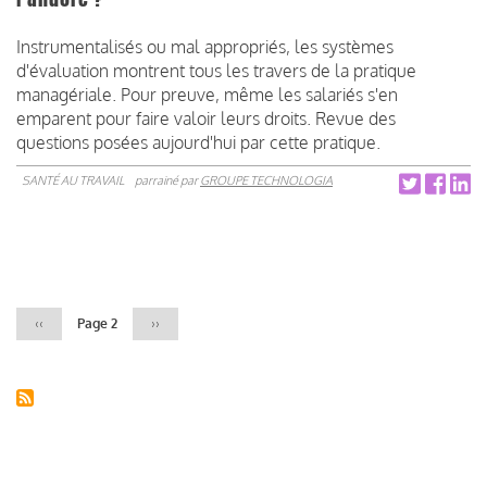
Instrumentalisés ou mal appropriés, les systèmes
d'évaluation montrent tous les travers de la pratique
managériale. Pour preuve, même les salariés s'en
emparent pour faire valoir leurs droits. Revue des
questions posées aujourd'hui par cette pratique.
SANTÉ AU TRAVAIL
parrainé par
GROUPE TECHNOLOGIA
Pagination
Page
‹‹
Page 2
Page
››
précédente
suivante