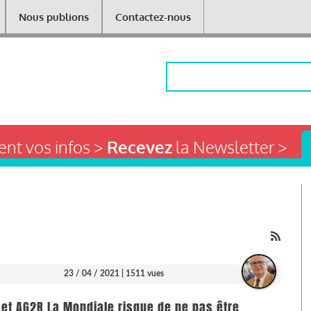
Nous publions
Contactez-nous
Rechercher
nt vos infos >
Recevez
la Newsletter >
23 / 04 / 2021
| 1511 vues
 et AG2R La Mondiale risque de ne pas être