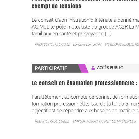
exempt de tensions
Le conseil d’administration d’Intériale a donné ma
AG.Mut, le pôle mutualiste du groupe AG2R La M
familiaux en santé et prévoyance (...)
PROTECTION SOCIALE
parrainé par
MNH
VIE ÉCONOMIQUE, RS
PARTICIPATIF
ACCÈS PUBLIC
Le conseil en évaluation professionnelle :
Parallèlement au compte personnel de formation, 
formation professionnelle, issu de la loi du 5 mar
objectif est de répondre aux besoins en matière 
RELATIONS SOCIALES
EMPLOI, FORMATION ET COMPÉTENCES