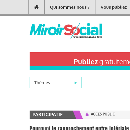
Aller
Qui sommes nous ?
Vous publiez
Main
au
contenu
navigation
principal
Publiez
gratuiteme
Thèmes
PARTICIPATIF
ACCÈS PUBLIC
Pourquoi le rapprochement entre Intériale