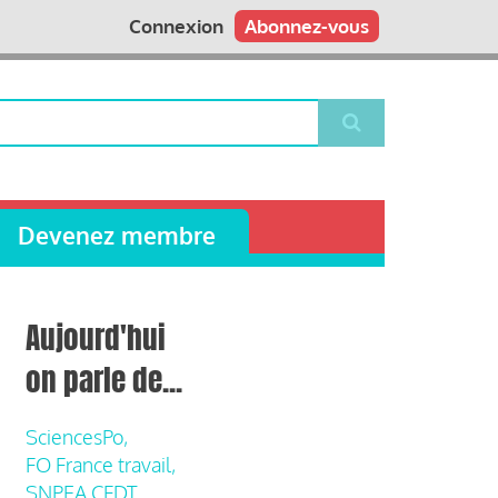
Connexion
Abonnez-vous
Devenez membre
Aujourd'hui
on parle de...
SciencesPo,
FO France travail,
SNPEA CFDT