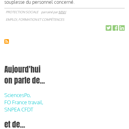
souplesse du personnel concerné.
PROTECTION SOCIALE
parrainé par
MNH
EMPLOI, FORMATION ET COMPÉTENCES
Aujourd'hui
on parle de...
SciencesPo,
FO France travail,
SNPEA CFDT
et de...