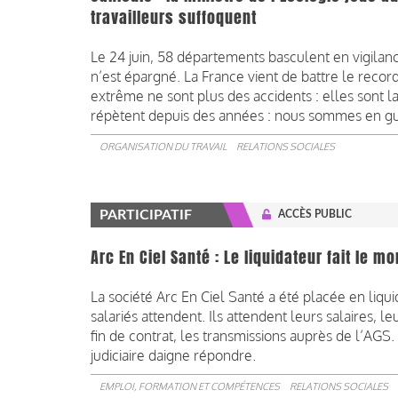
travailleurs suffoquent
Le 24 juin, 58 départements basculent en vigila
n’est épargné. La France vient de battre le recor
extrême ne sont plus des accidents : elles sont 
répètent depuis des années : nous sommes en gu
ORGANISATION DU TRAVAIL
RELATIONS SOCIALES
PARTICIPATIF
ACCÈS PUBLIC
Arc En Ciel Santé : Le liquidateur fait le m
La société Arc En Ciel Santé a été placée en liqui
salariés attendent. Ils attendent leurs salaires, l
fin de contrat, les transmissions auprès de l’AGS.
judiciaire daigne répondre.
EMPLOI, FORMATION ET COMPÉTENCES
RELATIONS SOCIALES