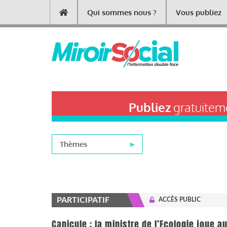
Aller
Qui sommes nous ?
Vous publiez
Main
au
contenu
navigation
principal
Publiez
gratuiteme
Thèmes
PARTICIPATIF
ACCÈS PUBLIC
Canicule : la ministre de l’Ecologie joue 