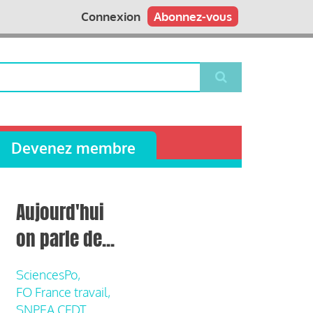
Connexion
Abonnez-vous
Devenez membre
Aujourd'hui
on parle de...
SciencesPo,
FO France travail,
SNPEA CFDT