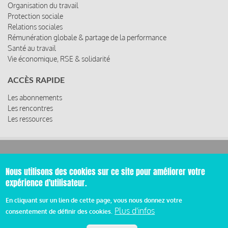
Organisation du travail
Protection sociale
Relations sociales
Rémunération globale & partage de la performance
Santé au travail
Vie économique, RSE & solidarité
ACCÈS RAPIDE
Les abonnements
Les rencontres
Les ressources
© 2019 Miroir Social - Réalisé par
Cafffeine
Nous utilisons des cookies sur ce site pour améliorer votre
expérience d'utilisateur.
Mentions légales et condition générale d’utilisation et
Pied
d’abonnement
En cliquant sur un lien de cette page, vous nous donnez votre
Plus d'infos
consentement de définir des cookies.
de