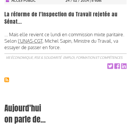
ACCÈS PUBLIC
24 / 02 / 2014
| 8 vues
La réforme de l'Inspection du Travail rejetée au
Sénat...
... Mais elle revient ce lundi en commission mixte paritaire.
Selon
l'UNAS-CGT
, Michel Sapin, Ministre du Travail, va
essayer de passer en force.
VIE ÉCONOMIQUE, RSE & SOLIDARITÉ
EMPLOI, FORMATION ET COMPÉTENCES
Aujourd'hui
on parle de...