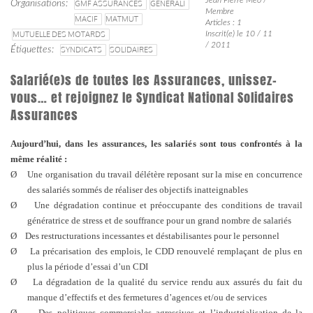
Organisations
GMF ASSURANCES
GENERALI
Membre
MACIF
MATMUT
Articles : 1
MUTUELLE DES MOTARDS
Inscrit(e) le 10 / 11
/ 2011
Étiquettes
SYNDICATS
SOLIDAIRES
Salarié(e)s de toutes les Assurances, unissez-
vous… et rejoignez le Syndicat National Solidaires
Assurances
Aujourd’hui, dans les assurances, les salariés sont tous confrontés à la
même réalité :
Ø
Une organisation du travail délétère reposant sur la mise en concurrence
des salariés sommés de réaliser des objectifs inatteignables
Ø
Une dégradation continue et préoccupante des conditions de travail
génératrice de stress et de souffrance pour un grand nombre de salariés
Ø
Des restructurations incessantes et déstabilisantes pour le personnel
Ø
La précarisation des emplois, le CDD renouvelé remplaçant de plus en
plus la période d’essai d’un CDI
Ø
La dégradation de la qualité du service rendu aux assurés du fait du
manque d’effectifs et des fermetures d’agences et/ou de services
Ø
Des politiques commerciales agressives et l’industrialisation de la