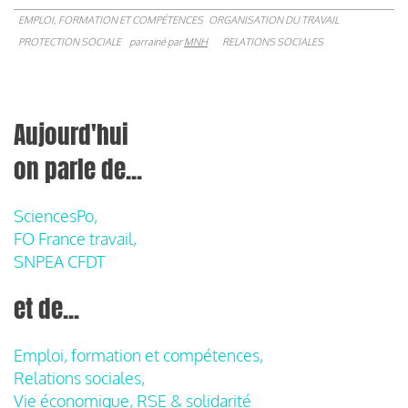
EMPLOI, FORMATION ET COMPÉTENCES
ORGANISATION DU TRAVAIL
PROTECTION SOCIALE
parrainé par
MNH
RELATIONS SOCIALES
Aujourd'hui
on parle de...
SciencesPo,
FO France travail,
SNPEA CFDT
et de...
Emploi, formation et compétences,
Relations sociales,
Vie économique, RSE & solidarité