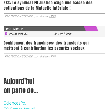
PSC: Le syndicat FO Justice exige une baisse des
cotisations de la Mutuelle Intériale !
PROTECTION SOCIALE
parrainé par
MNH
PARTICIPATIF
ACCÈS PUBLIC
24 / 07 / 2026
Doublement des franchises: des transferts qui
mettront à contribution les assurés sociaux
PROTECTION SOCIALE
parrainé par
MNH
Aujourd'hui
on parle de...
SciencesPo,
FO France travail,