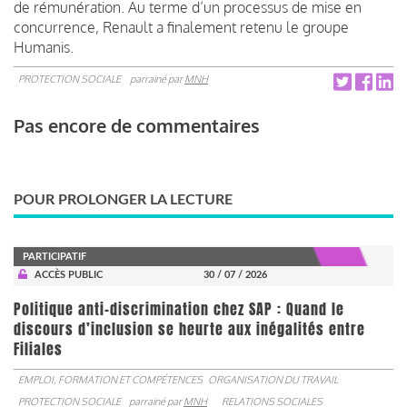
de rémunération. Au terme d’un processus de mise en
concurrence, Renault a finalement retenu le groupe
Humanis.
PROTECTION SOCIALE
parrainé par
MNH
Pas encore de commentaires
POUR PROLONGER LA LECTURE
PARTICIPATIF
ACCÈS PUBLIC
30 / 07 / 2026
Politique anti-discrimination chez SAP : Quand le
discours d’inclusion se heurte aux inégalités entre
Filiales
EMPLOI, FORMATION ET COMPÉTENCES
ORGANISATION DU TRAVAIL
PROTECTION SOCIALE
parrainé par
MNH
RELATIONS SOCIALES