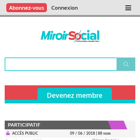
Aller
Qui sommes nous ?
Vous publiez
Nous publions
Contactez-nous
Abonnez-vous
Connexion
Main
au
contenu
navigation
principal
Rechercher
Devenez membre
PARTICIPATIF
ACCÈS PUBLIC
09 / 06 / 2018
| 88 vues
Philippe Boutrel /