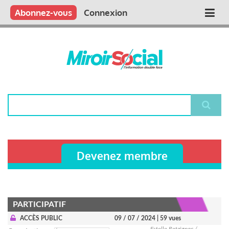
Aller
Qui sommes nous ?
Vous publiez
Nous publions
Contactez-nous
Abonnez-vous
Connexion
Main
au
contenu
navigation
principal
Rechercher
Devenez membre
PARTICIPATIF
ACCÈS PUBLIC
09 / 07 / 2024
| 59 vues
Estelle Retzignac /