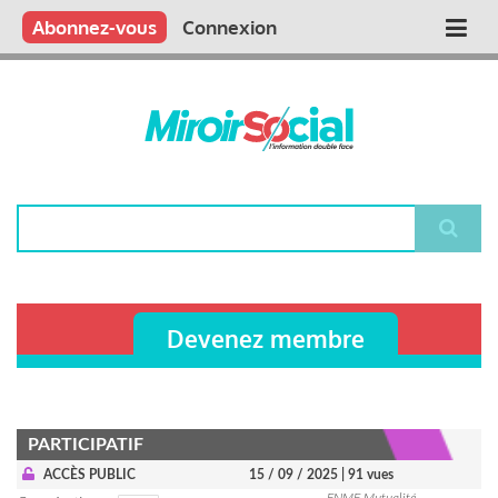
Aller
Qui sommes nous ?
Vous publiez
Nous publions
Contactez-nous
Abonnez-vous
Connexion
Main
au
contenu
navigation
principal
Rechercher
Devenez membre
PARTICIPATIF
ACCÈS PUBLIC
15 / 09 / 2025
| 91 vues
FNMF Mutualité