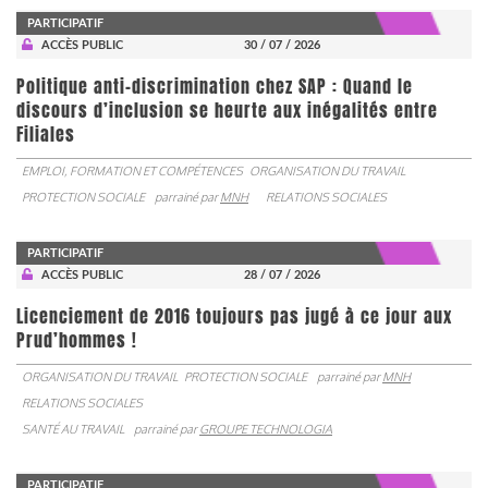
PARTICIPATIF
ACCÈS PUBLIC
30 / 07 / 2026
Politique anti-discrimination chez SAP : Quand le
discours d’inclusion se heurte aux inégalités entre
Filiales
EMPLOI, FORMATION ET COMPÉTENCES
ORGANISATION DU TRAVAIL
PROTECTION SOCIALE
parrainé par
MNH
RELATIONS SOCIALES
PARTICIPATIF
ACCÈS PUBLIC
28 / 07 / 2026
Licenciement de 2016 toujours pas jugé à ce jour aux
Prud’hommes !
ORGANISATION DU TRAVAIL
PROTECTION SOCIALE
parrainé par
MNH
RELATIONS SOCIALES
SANTÉ AU TRAVAIL
parrainé par
GROUPE TECHNOLOGIA
PARTICIPATIF