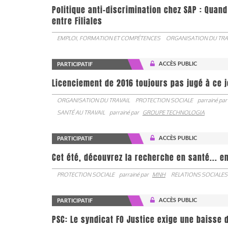
Politique anti-discrimination chez SAP : Quand
entre Filiales
EMPLOI, FORMATION ET COMPÉTENCES
ORGANISATION DU TRA
ACCÈS PUBLIC
PARTICIPATIF
Licenciement de 2016 toujours pas jugé à ce 
ORGANISATION DU TRAVAIL
PROTECTION SOCIALE
parrainé par
SANTÉ AU TRAVAIL
parrainé par
GROUPE TECHNOLOGIA
ACCÈS PUBLIC
PARTICIPATIF
Cet été, découvrez la recherche en santé... en
PROTECTION SOCIALE
parrainé par
MNH
RELATIONS SOCIALES
ACCÈS PUBLIC
PARTICIPATIF
PSC: Le syndicat FO Justice exige une baisse d