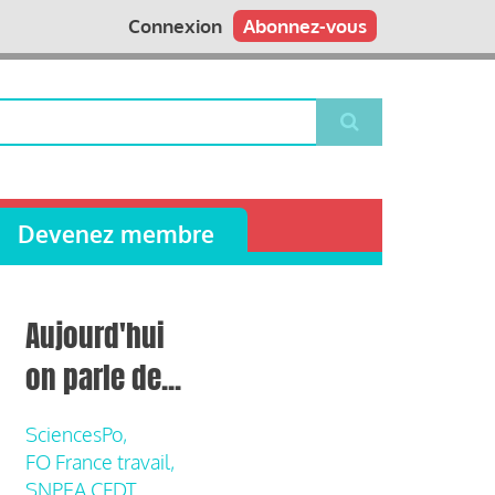
Connexion
Abonnez-vous
Devenez membre
Aujourd'hui
on parle de...
SciencesPo,
FO France travail,
SNPEA CFDT