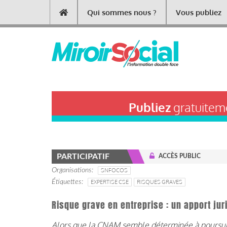
Aller
Qui sommes nous ?
Vous publiez
Main
au
contenu
navigation
principal
Publiez
gratuiteme
PARTICIPATIF
ACCÈS PUBLIC
Organisations
SNFOCOS
Étiquettes
EXPERTISE CSE
RISQUES GRAVES
Risque grave en entreprise : un apport jur
Alors que la CNAM semble déterminée à poursuiv