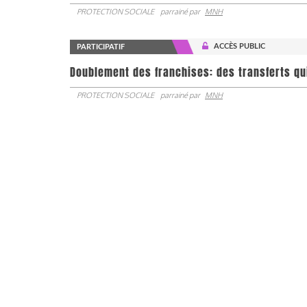
PROTECTION SOCIALE
parrainé par
MNH
ACCÈS PUBLIC
PARTICIPATIF
Doublement des franchises: des transferts qu
PROTECTION SOCIALE
parrainé par
MNH