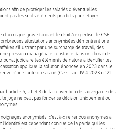
ations afin de protéger les salariés d’éventuelles
aient pas les seuls éléments produits pour étayer
e d'un risque grave fondant le droit à expertise, le CSE
e nombreuses attestations anonymisées démontrant une
affaires s'illustrant par une surcharge de travail, des
, une pression managériale constante dans un climat de
tribunal judiciaire les éléments de nature à identifier les
de cassation applique la solution énoncée en 2023 dans le
euve d’une faute du salarié (Cass. soc. 19-4-2023 n° 21-
ar l’article 6, § 1 et 3 de la convention de sauvegarde des
, le juge ne peut pas fonder sa décision uniquement ou
anonymes.
témoignages anonymisés, c'est à-dire rendus anonymes a
t l'identité est cependant connue de la partie qui les