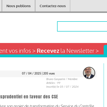
Nous publions
Contactez-nous
Rechercher
nt vos infos >
Recevez
la Newsletter >
07 / 04 / 2025
| 205 vues
Bruno Gasparini / Membre
Articles : 99
Inscrit(e) le 05 / 07 / 2024
isprudentiel en faveur des CSE
re son projet de transformation du Service du Contrôle