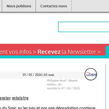
Nous publions
Contactez-nous
Rechercher
nt vos infos >
Recevez
la Newsletter >
19 / 05 / 2026
| 65 vues
Philippine Arnal / Abonné
Articles : 80
Inscrit(e) le 07 / 02 / 2022
Premier ministre
 du Smic au 1er juin et par une dégradation continue