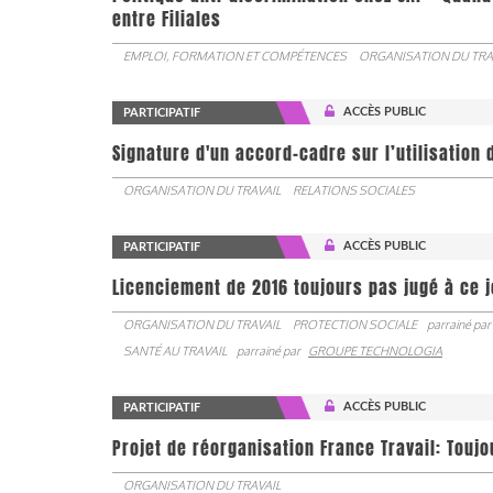
entre Filiales
EMPLOI, FORMATION ET COMPÉTENCES
ORGANISATION DU TRA
ACCÈS PUBLIC
PARTICIPATIF
Signature d'un accord-cadre sur l’utilisation 
ORGANISATION DU TRAVAIL
RELATIONS SOCIALES
ACCÈS PUBLIC
PARTICIPATIF
Licenciement de 2016 toujours pas jugé à ce 
ORGANISATION DU TRAVAIL
PROTECTION SOCIALE
parrainé par
SANTÉ AU TRAVAIL
parrainé par
GROUPE TECHNOLOGIA
ACCÈS PUBLIC
PARTICIPATIF
Projet de réorganisation France Travail: Touj
ORGANISATION DU TRAVAIL