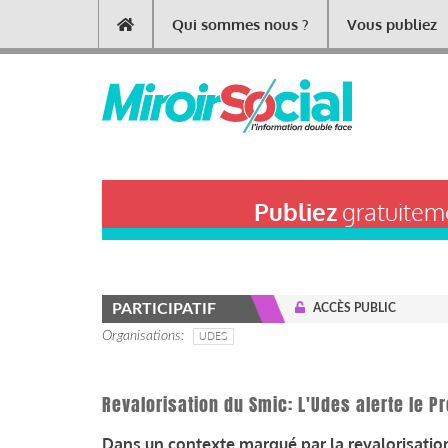
Aller
Qui sommes nous ?
Vous publiez
Main
au
contenu
navigation
principal
Publiez
gratuiteme
PARTICIPATIF
ACCÈS PUBLIC
Organisations
UDES
Revalorisation du Smic: L'Udes alerte le 
Dans un contexte marqué par la revalorisation