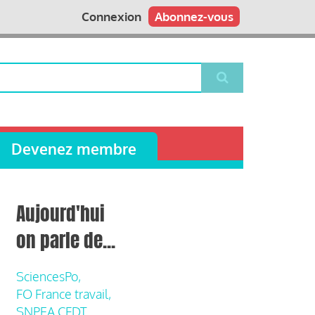
Connexion
Abonnez-vous
Devenez membre
Aujourd'hui
on parle de...
SciencesPo,
FO France travail,
SNPEA CFDT