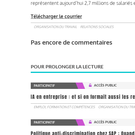
représentent aujourd’hui 2,7 millions de salariés 
Télécharger le courrier
ORGANISATION DU TRAVAIL
RELATIONS SOCIALES
Pas encore de commentaires
POUR PROLONGER LA LECTURE
ACCÈS PUBLIC
PARTICIPATIF
IA en entreprise : et si on formait aussi les 
EMPLOI, FORMATION ET COMPÉTENCES
ORGANISATION DU TRA
ACCÈS PUBLIC
PARTICIPATIF
Politique anti-discrimination chez SAP : Quand