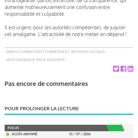
intransigeante, parfois excessive, de la transparence, qui
alimente malheureusement une confusion entre
responsabilité et culpabilité.
Il est urgent, pour les autorités compétentes, de juguler
cet amalgame.
L'attractivité de notre métier en dépend.!
EMPLOI, FORMATION ET COMPÉTENCES
RELATIONS SOCIALES
VIE ÉCONOMIQUE, RSE & SOLIDARITÉ
Pas encore de commentaires
POUR PROLONGER LA LECTURE
FOCUS
ACCÈS ABONNÉ
31 / 07 / 2026