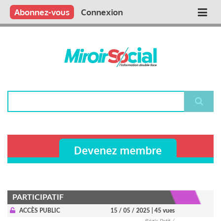
Aller
Qui sommes nous ?
Vous publiez
Nous publions
Contactez-nous
Abonnez-vous
Connexion
Main
au
contenu
navigation
principal
Rechercher
Devenez membre
PARTICIPATIF
ACCÈS PUBLIC
15 / 05 / 2025
| 45 vues
Régis Petit /