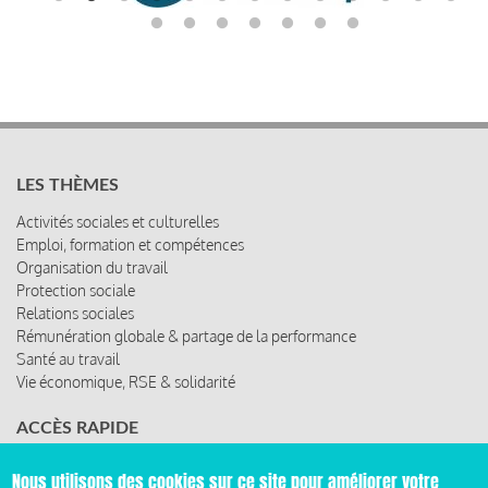
LES THÈMES
Activités sociales et culturelles
Emploi, formation et compétences
Organisation du travail
Protection sociale
Relations sociales
Rémunération globale & partage de la performance
Santé au travail
Vie économique, RSE & solidarité
ACCÈS RAPIDE
Les abonnements
Nous utilisons des cookies sur ce site pour améliorer votre
Les rencontres