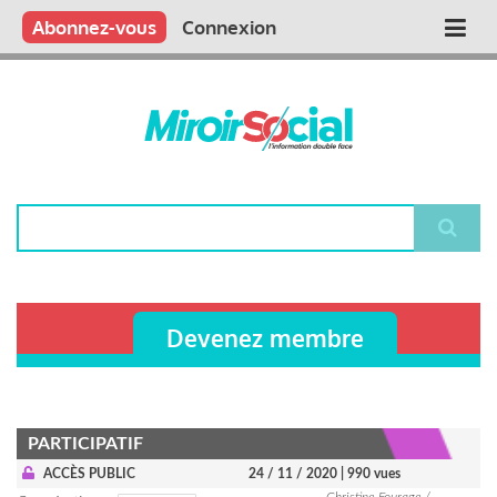
Aller
Qui sommes nous ?
Vous publiez
Nous publions
Contactez-nous
Abonnez-vous
Connexion
Main
au
contenu
navigation
principal
Rechercher
Devenez membre
PARTICIPATIF
ACCÈS PUBLIC
24 / 11 / 2020
| 990 vues
Christine Fourage /