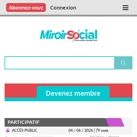
Aller
Qui sommes nous ?
Vous publiez
Nous publions
Contactez-nous
Abonnez-vous
Connexion
Main
au
contenu
navigation
principal
Rechercher
Devenez membre
PARTICIPATIF
ACCÈS PUBLIC
04 / 06 / 2026
| 79 vues
Eric Peres / Abonné