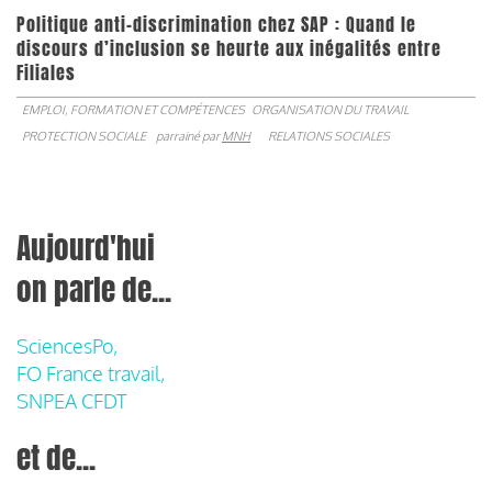
Politique anti-discrimination chez SAP : Quand le
discours d’inclusion se heurte aux inégalités entre
Filiales
EMPLOI, FORMATION ET COMPÉTENCES
ORGANISATION DU TRAVAIL
PROTECTION SOCIALE
parrainé par
MNH
RELATIONS SOCIALES
Aujourd'hui
on parle de...
SciencesPo,
FO France travail,
SNPEA CFDT
et de...