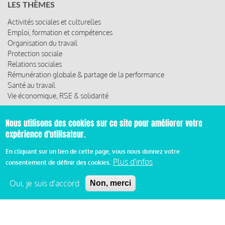
LES THÈMES
Activités sociales et culturelles
Emploi, formation et compétences
Organisation du travail
Protection sociale
Relations sociales
Rémunération globale & partage de la performance
Santé au travail
Vie économique, RSE & solidarité
ACCÈS RAPIDE
Nous utilisons des cookies sur ce site pour améliorer votre
expérience d'utilisateur.
Les abonnements
Les rencontres
En cliquant sur un lien de cette page, vous nous donnez votre
Les ressources
Plus d'infos
consentement de définir des cookies.
Oui, je suis d'accord
Non, merci
© 2019 Miroir Social - Réalisé par
Cafffeine
Mentions légales et condition générale d’utilisation et