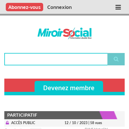
Aller
Qui sommes nous ?
Vous publiez
Nous publions
Contactez-nous
Abonnez-vous
Connexion
Main
au
contenu
navigation
principal
Rechercher
Devenez membre
PARTICIPATIF
ACCÈS PUBLIC
12 / 10 / 2023
| 58 vues
FNMF Mutualité