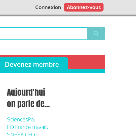
Connexion
Abonnez-vous
Devenez membre
Aujourd'hui
on parle de...
SciencesPo,
FO France travail,
SNPEA CFDT