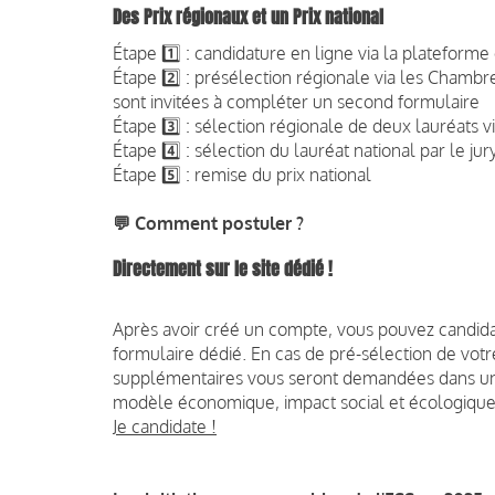
Des Prix régionaux et un Prix national
Étape 1️⃣ : candidature en ligne via la plateforme
Étape 2️⃣ : présélection régionale via les Chamb
sont invitées à compléter un second formulaire
Étape 3️⃣ : sélection régionale de deux lauréats v
Étape 4️⃣ : sélection du lauréat national par le jur
Étape 5️⃣ : remise du prix national
💬 Comment postuler ?
Directement sur le site dédié !
Après avoir créé un compte, vous pouvez candidat
formulaire dédié. En cas de pré-sélection de votr
supplémentaires vous seront demandées dans un se
modèle économique, impact social et écologique
Je candidate !