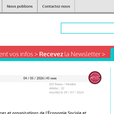
Nous publions
Contactez-nous
Rechercher
nt vos infos >
Recevez
la Newsletter >
04 / 05 / 2026
| 45 vues
ESS France / Membre
Articles : 32
Inscrit(e) le 09 / 07 / 2024
rises et organisations de l’Économie Sociale et