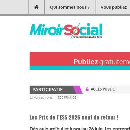
Aller
Qui sommes nous ?
Vous publiez
Main
au
contenu
navigation
principal
Publiez
gratuiteme
PARTICIPATIF
ACCÈS PUBLIC
Organisations
ESS FRANCE
Les Prix de l'ESS 2026 sont de retour !
Dès aujourd'hui et jusqu'au 26 juin, les entrep