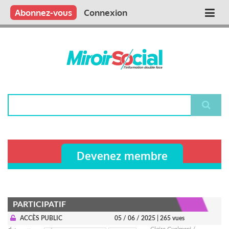
Aller
Qui sommes nous ?
Vous publiez
Nous publions
Contactez-nous
Abonnez-vous
Connexion
Main
au
contenu
navigation
principal
Rechercher
Devenez membre
PARTICIPATIF
ACCÈS PUBLIC
05 / 06 / 2025
| 265 vues
Claire Guelmani /