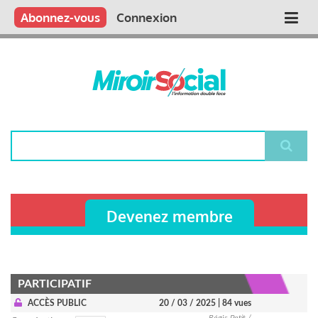
Aller
Qui sommes nous ?
Vous publiez
Nous publions
Contactez-nous
Abonnez-vous
Connexion
Main
au
contenu
navigation
principal
Rechercher
Devenez membre
PARTICIPATIF
ACCÈS PUBLIC
20 / 03 / 2025
| 84 vues
Régis Petit /