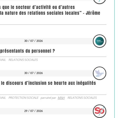
us que le secteur d’activité ou d’autres
la nature des relations sociales locales” - Jérôme
30 / 07 / 2026
représentants du personnel ?
VAIL
RELATIONS SOCIALES
30 / 07 / 2026
 le discours d’inclusion se heurte aux inégalités
VAIL
PROTECTION SOCIALE
parrainé par
MNH
RELATIONS SOCIALES
29 / 07 / 2026