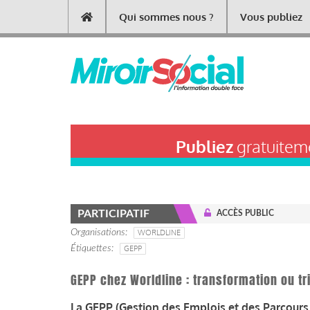
Aller
Qui sommes nous ?
Vous publiez
Main
au
contenu
navigation
principal
Publiez
gratuiteme
PARTICIPATIF
ACCÈS PUBLIC
Organisations
WORLDLINE
Étiquettes
GEPP
GEPP chez Worldline : transformation ou tri
La GEPP (Gestion des Emplois et des Parcours P