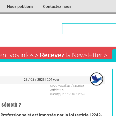
Nous publions
Contactez-nous
Rechercher
nt vos infos >
Recevez
la Newsletter >
28 / 05 / 2025
| 104 vues
CFTC Worldline / Membre
Articles : 5
Inscrit(e) le 18 / 10 / 2023
 sélectif ?
rofessionnels) est imposée par la loi (article L2242-