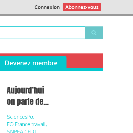
Connexion
Abonnez-vous
Devenez membre
Aujourd'hui
on parle de...
SciencesPo,
FO France travail,
SNPEA CFDT