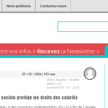
Nous publions
Contactez-nous
Rechercher
nt vos infos >
Recevez
la Newsletter >
05 / 05 / 2026
| 193 vues
Thierry Bouvines / Membre
Articles : 25
Inscrit(e) le 07 / 01 / 2025
e sociale protège les droits des salariés
rés à des magasins indépendants d’ici à la fin de l’année.