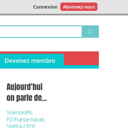
Connexion
Abonnez-vous
Devenez membre
Aujourd'hui
on parle de...
SciencesPo,
FO France travail,
SNPEA CFDT