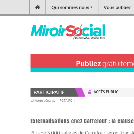
Aller
Qui sommes nous ?
Vous publiez
Main
au
contenu
navigation
principal
Publiez
gratuiteme
PARTICIPATIF
ACCÈS PUBLIC
Organisations
FGTA FO
Externalisations chez Carrefour : la claus
Plus de 3 000 salariés de Carrefour seront transfé