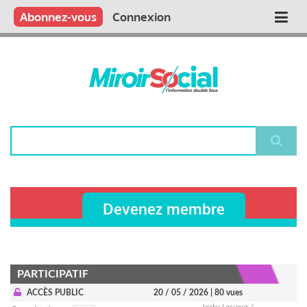
Aller
Qui sommes nous ?
Vous publiez
Nous publions
Contactez-nous
Abonnez-vous
Connexion
Main
au
contenu
navigation
principal
Rechercher
Devenez membre
PARTICIPATIF
ACCÈS PUBLIC
20 / 05 / 2026
| 80 vues
Jacky Lesueur /