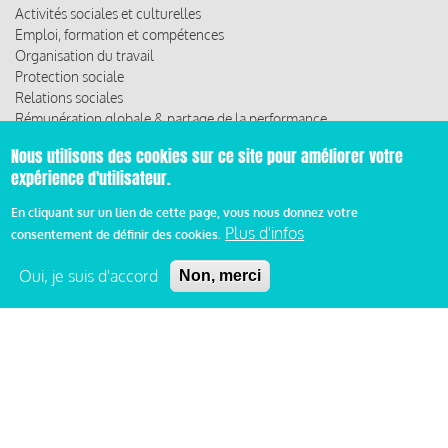
Activités sociales et culturelles
Emploi, formation et compétences
Organisation du travail
Protection sociale
Relations sociales
Rémunération globale & partage de la performance
Santé au travail
Nous utilisons des cookies sur ce site pour améliorer votre
Vie économique, RSE & solidarité
expérience d'utilisateur.
ACCÈS RAPIDE
En cliquant sur un lien de cette page, vous nous donnez votre
Plus d'infos
consentement de définir des cookies.
Les abonnements
Les rencontres
Oui, je suis d'accord
Non, merci
Les ressources
© 2019 Miroir Social - Réalisé par
Cafffeine
Mentions légales et condition générale d’utilisation et
Pied
d’abonnement