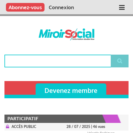
Aller
Qui sommes nous ?
Vous publiez
Nous publions
Contactez-nous
Abonnez-vous
Connexion
Main
au
contenu
navigation
principal
Rechercher
Devenez membre
PARTICIPATIF
ACCÈS PUBLIC
28 / 07 / 2025
| 46 vues
Valentin Rodriguez