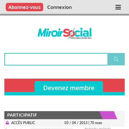
Aller
Qui sommes nous ?
Vous publiez
Nous publions
Contactez-nous
Abonnez-vous
Connexion
Main
au
contenu
navigation
principal
Rechercher
Devenez membre
PARTICIPATIF
ACCÈS PUBLIC
03 / 04 / 2013
| 70 vues
Rodolphe Helderlé