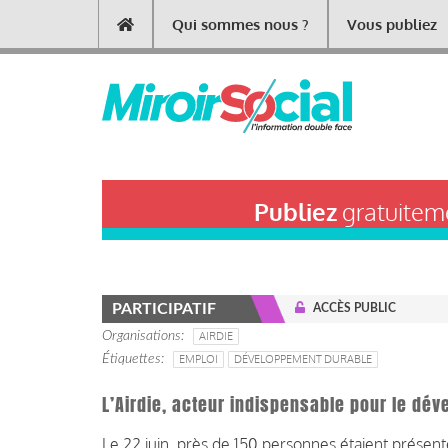
Aller
Qui sommes nous ?
Vous publiez
Main
au
contenu
navigation
principal
Publiez
gratuiteme
PARTICIPATIF
ACCÈS PUBLIC
Organisations
AIRDIE
Étiquettes
EMPLOI
DÉVELOPPEMENT DURABLE
L’Airdie, acteur indispensable pour le dé
Le 22 juin, près de 150 personnes étaient présen