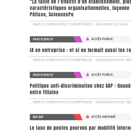
“La taille de l’effectif d’un établissement, pl
caractéristiques organisationnelles, façonne 
Pélisse, SciencesPo
EMPLOI, FORMATION ET COMPÉTENCES
RELATIONS SOCIALES
ACCÈS PUBLIC
PARTICIPATIF
IA en entreprise : et si on formait aussi les 
EMPLOI, FORMATION ET COMPÉTENCES
ORGANISATION DU TRA
ACCÈS PUBLIC
PARTICIPATIF
Politique anti-discrimination chez SAP : Quand
entre Filiales
EMPLOI, FORMATION ET COMPÉTENCES
ORGANISATION DU TRA
ACCÈS ABONNÉ
BIP BIP
Le taux de postes pourvus par mobilité interne 