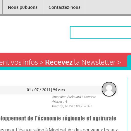
Nous publions
Contactez-nous
Rechercher
nt vos infos >
Recevez
la Newsletter >
01 / 07 / 2011
| 94 vues
Amandine Audouard / Membre
Articles : 4
Inscrit(e) le 24 / 03 / 2010
veloppement de l’économie régionale et agrirurale
tes pour l’inauguration à Montpellier des nouveaux locaux