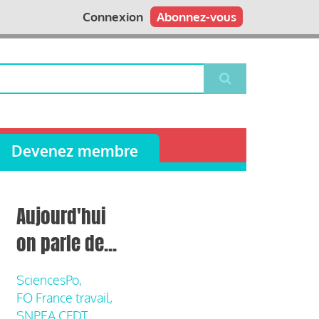
Connexion
Abonnez-vous
Devenez membre
Aujourd'hui
on parle de...
SciencesPo,
FO France travail,
SNPEA CFDT