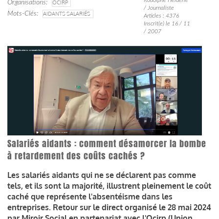
Organisations
OCIRP
/ Journaliste
Mots-Clés
AIDANTS SALARIÉS
Articles : 4376
Inscrit(e) le 16 / 11
/ 2007
Salariés aidants : comment désamorcer la bombe
à retardement des coûts cachés ?
Les salariés aidants qui ne se déclarent pas comme
tels, et ils sont la majorité, illustrent pleinement le coût
caché que représente l'absentéisme dans les
entreprises. Retour sur le direct organisé le 28 mai 2024
par Miroir Social en partenariat avec l'Ocirp (Union