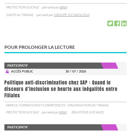
PROTECTION SOCIALE
parrainé par
MNH
SANTÉ AU TRAVAIL
parrainé par
GROUPE TECHNOLOGIA
POUR PROLONGER LA LECTURE
PARTICIPATIF
ACCÈS PUBLIC
30 / 07 / 2026
Politique anti-discrimination chez SAP : Quand le
discours d’inclusion se heurte aux inégalités entre
Filiales
EMPLOI, FORMATION ET COMPÉTENCES
ORGANISATION DU TRAVAIL
PROTECTION SOCIALE
parrainé par
MNH
RELATIONS SOCIALES
PARTICIPATIF