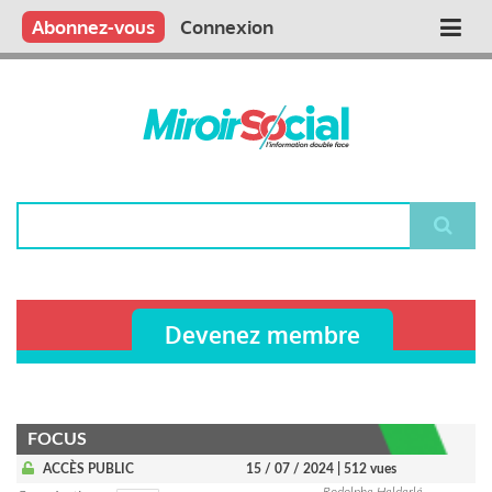
Aller
Qui sommes nous ?
Vous publiez
Nous publions
Contactez-nous
Abonnez-vous
Connexion
Main
au
contenu
navigation
principal
Rechercher
Devenez membre
FOCUS
ACCÈS PUBLIC
15 / 07 / 2024
| 512 vues
Rodolphe Helderlé