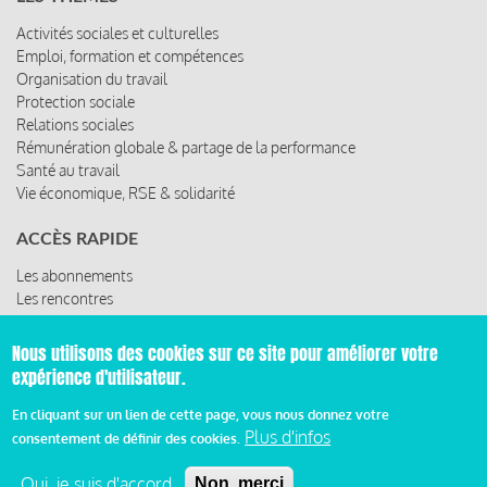
Activités sociales et culturelles
Emploi, formation et compétences
Organisation du travail
Protection sociale
Relations sociales
Rémunération globale & partage de la performance
Santé au travail
Vie économique, RSE & solidarité
ACCÈS RAPIDE
Les abonnements
Les rencontres
Les ressources
Nous utilisons des cookies sur ce site pour améliorer votre
expérience d'utilisateur.
© 2019 Miroir Social - Réalisé par
Cafffeine
En cliquant sur un lien de cette page, vous nous donnez votre
Plus d'infos
consentement de définir des cookies.
Mentions légales et condition générale d’utilisation et
d’abonnement
Oui, je suis d'accord
Non, merci