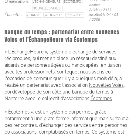
Organisations
L'ECHANGEHEURE
ECOTEMPS
Abonné
NOUVELLES VOIES
Articles : 2415
Étiquettes
AIDANTS
SOLIDARITÉ
PRÉCARITÉ
Inscrit(e) le 04 / 03
/ 2008
Banque du temps : partenariat entre Nouvelles
Voies et l’ÉchangeHeure via Écotemps
«
L’ÉchangeHeure
», système d’échange de services
réciproques, qui met en place un réseau destiné aux
aidants de personnes âgées ou handicapées, en liaison
avec les professionnels, sur lequel nous avons eu
l'occasion de communiquer il y a quelques mois déjà, a
réalisé un partenariat avec l'association
Nouvelles Voies
,
qui développe de son côté une banque du temps à
Nanterre avec le collectif d'associations
Écotemps
.
« Écotemps », est un système qui permet, grâce
notamment à une plate-forme informatique mais surtout à
des rencontres, d’échanger des services entre personnes
ou associations, comptabilisés en temps. Ce système est