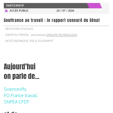
PARTICIPATIF
ACCÈS PUBLIC
24 / 07 / 2026
Souffrance au travail : le rapport censuré du Sénat
RELATIONS SOCIALES
SANTÉ AU TRAVAIL
parrainé par
GROUPE TECHNOLOGIA
VIE ÉCONOMIQUE, RSE & SOLIDARITÉ
Aujourd'hui
on parle de...
SciencesPo,
FO France travail,
SNPEA CFDT